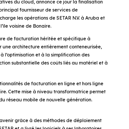
ves du cloud, annonce ce jour la finalisation
rincipal fournisseur de services de
 charge les opérations de SETAR N.V. à Aruba et
’île voisine de Bonaire.
ure de facturation héritée et spécifique à
ur une architecture entièrement conteneurisée,
’optimisation et à la simplification des
ion substantielle des coûts liés au matériel et à
nnalités de facturation en ligne et hors ligne
ire. Cette mise à niveau transformatrice permet
 du réseau mobile de nouvelle génération.
Mavenir grâce à des méthodes de déploiement
TAR et a livré les logiciels à ses laboratoires