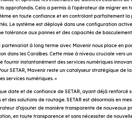
ests approfondis. Cela a permis à l’opérateur de migrer en
tème en toute confiance et en contrôlant parfaitement la 
ivités. Le système est déployé dans une configuration act
une tolérance aux pannes et des capacités de basculement
partenariat à long terme avec Mavenir nous place en positi
on dans les Caraïbes. Cette mise à niveau cruciale vers u
fournir instantanément des services numériques innovants
our SETAR, Mavenir reste un catalyseur stratégique de la
es services numériques. »
gue date et de confiance de SETAR, ayant déjà renforcé s
et des solutions de routage. SETAR est désormais en mesu
pérateur d’ajouter de manière transparente de nouveaux p
tion, en toute transparence et sans nécessiter de nouvell