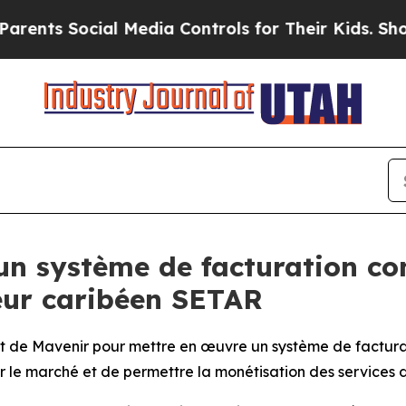
 Social Media Controls for Their Kids. Should the
un système de facturation co
teur caribéen SETAR
t de Mavenir pour mettre en œuvre un système de facturatio
sur le marché et de permettre la monétisation des services 