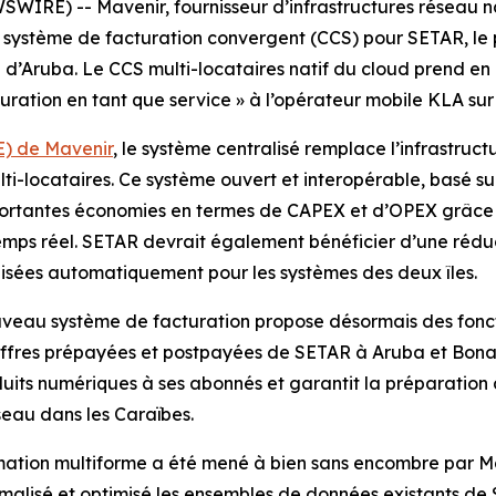
E) -- Mavenir, fournisseur d’infrastructures réseau nati
n système de facturation convergent (CCS) pour SETAR, le p
 d’Aruba. Le CCS multi-locataires natif du cloud prend en
ration en tant que service » à l’opérateur mobile KLA sur l
E) de Mavenir
, le système centralisé remplace l’infrastruct
ti-locataires. Ce système ouvert et interopérable, basé s
ortantes économies en termes de CAPEX et d’OPEX grâce à l
temps réel. SETAR devrait également bénéficier d’une réduct
nisées automatiquement pour les systèmes des deux îles.
veau système de facturation propose désormais des fonctio
’offres prépayées et postpayées de SETAR à Aruba et Bona
oduits numériques à ses abonnés et garantit la préparation
seau dans les Caraïbes.
ation multiforme a été mené à bien sans encombre par 
malisé et optimisé les ensembles de données existants de SE