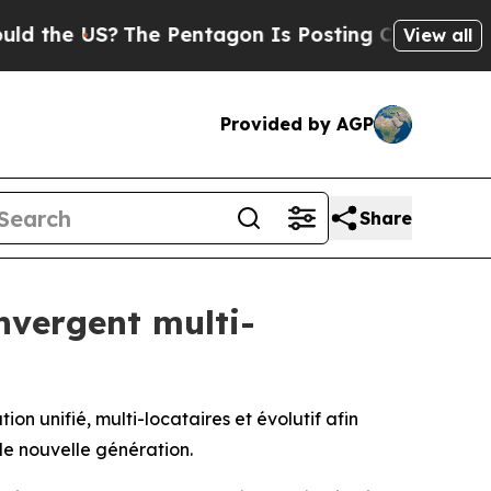
 US?
The Pentagon Is Posting Cryptic Biblical M
View all
Provided by AGP
Share
nvergent multi-
n unifié, multi-locataires et évolutif afin
de nouvelle génération.