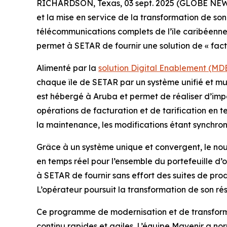
RICHARDSON, Texas, 03 sept. 2025 (GLOBE NEWSWIR
et la mise en service de la transformation de so
télécommunications complets de l’île caribéenne
permet à SETAR de fournir une solution de « factu
Alimenté par la
solution Digital Enablement (MD
chaque île de SETAR par un système unifié et mul
est hébergé à Aruba et permet de réaliser d’imp
opérations de facturation et de tarification en 
la maintenance, les modifications étant synchro
Grâce à un système unique et convergent, le nou
en temps réel pour l’ensemble du portefeuille d
à SETAR de fournir sans effort des suites de pr
L’opérateur poursuit la transformation de son ré
Ce programme de modernisation et de transform
continu rapides et agiles. L’équipe Mavenir a nor