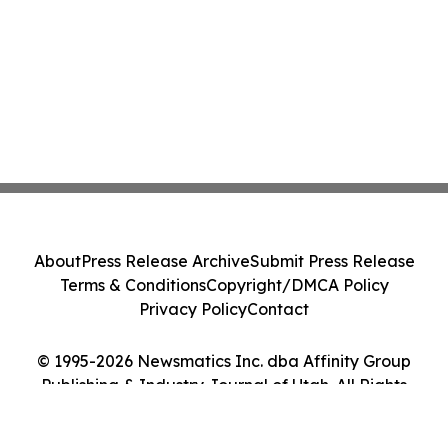
About
Press Release Archive
Submit Press Release
Terms & Conditions
Copyright/DMCA Policy
Privacy Policy
Contact
© 1995-2026 Newsmatics Inc. dba Affinity Group
Publishing & Industry Journal of Utah. All Rights
Reserved.