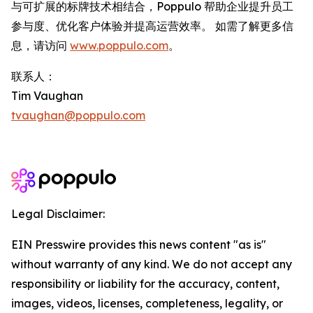
与可扩展的标牌技术相结合，Poppulo 帮助企业提升员工
参与度、优化客户体验并提高运营效率。 如需了解更多信
息，请访问
www.poppulo.com
。
联系人：
Tim Vaughan
tvaughan@poppulo.com
Legal Disclaimer:
EIN Presswire provides this news content "as is"
without warranty of any kind. We do not accept any
responsibility or liability for the accuracy, content,
images, videos, licenses, completeness, legality, or