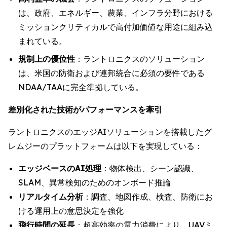
は、政府、エネルギー、農業、インフラ分野における
ミッションクリティカルで高付加価値な用途に組み込
まれている。
規制上の優位性
：ラントロニクスのソリューション
は、米国の防衛および連邦統合に必須の要件である
NDAA/TAAに完全準拠している。
差別化された技術がパフォーマンスを牽引
ラントロニクスのエッジAIソリューションを搭載したグ
レムジーのプラットフォームは以下を実現している：
エッジベースのAI処理
：物体検出、シーン認識、
SLAM、異常検知のためのオンボード推論
リアルタイム分析
：調査、地図作成、検査、防衛にお
ける運用上の意思決定を強化
飛行時間の延長
：超高効率の電力消費により、UAVミ