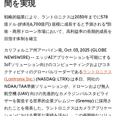
間を実現
戦略的協業により、ラントロニクスは2030年までに578
億ドル (約8兆6,700億円) 規模に成長すると予測される*防
衛・商用ドローン市場において、高利益率の長期的成長を
目指す体制を確立
カリフォルニア州アーバイン発, Oct. 03, 2025 (GLOBE
NEWSWIRE) -- エッジAIアプリケーションを可能にする
IoTソリューション向けのコンピューティングおよびコネ
クティビティのグローバルリーダーである
ラントロニクス
(Lantronix Inc.)
(NASDAQ: LTRX) は本日、同社の
NDAA/TAA準拠ソリューションが、ドローンおよび無人
航空機 (UAV) 向けの先進的なカメラジンバルスタビライ
ザーを製造する世界的企業グレムジー (Gremsy) に採用さ
れたことを発表した。ラントロニクスはカメラアプリケー
ションにおける豊富な実績を活かし、この画期的なソリュ