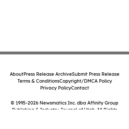
About
Press Release Archive
Submit Press Release
Terms & Conditions
Copyright/DMCA Policy
Privacy Policy
Contact
© 1995-2026 Newsmatics Inc. dba Affinity Group
Publishing & Industry Journal of Utah. All Rights
Reserved.