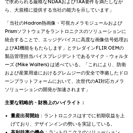
で求められる厳格なNDAAおよびTAA要件を満たしなが
ら、大規模に提供する当社の能力を示しています」
「当社のHadron熱画像・可視カメラモジュールおよび
Prismソフトウェアをラントロニクスのソリューションに
統合することで、エッジデバイスに高度な画像信号処理お
よびAI機能をもたらします」とテレダインFLIR OEMの
製品管理担当バイスプレジデントであるマイク・ウォルタ
ーズ (Mike Walters) は述べている。「これにより、防衛
および産業用途におけるグレムジーの安全で準拠したドロ
ーンプラットフォームにおいて、次世代のAI対応カメラ
ソリューションの開発が加速されます」
主要な戦略的・財務上のハイライト：
量産出荷開始
：ラントロニクスはすでに初期収益を上
げており、デザインインの勢いを実証している。
高利益率の機会
：ラントロニクスのソリューション