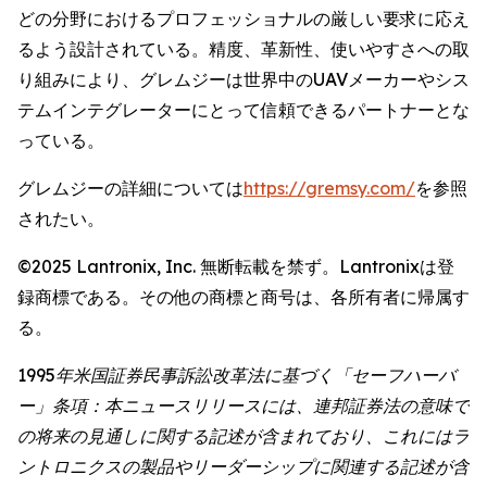
どの分野におけるプロフェッショナルの厳しい要求に応え
るよう設計されている。精度、革新性、使いやすさへの取
り組みにより、グレムジーは世界中のUAVメーカーやシス
テムインテグレーターにとって信頼できるパートナーとな
っている。
グレムジーの詳細については
https://gremsy.com/
を参照
されたい。
©2025 Lantronix, Inc. 無断転載を禁ず。Lantronixは登
録商標である。その他の商標と商号は、各所有者に帰属す
る。
1995年米国証券民事訴訟改革法に基づく「セーフハーバ
ー」条項：本ニュースリリースには、連邦証券法の意味で
の将来の見通しに関する記述が含まれており、これにはラ
ントロニクスの製品やリーダーシップに関連する記述が含