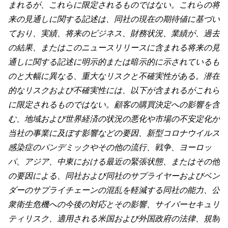
まれるが、これらに限定されるものではない。これらの将
来の見通しに関する記述は、同社の現在の期待値に基づい
ており、実績、将来のビジネス、財務状況、業績が、過去
の結果、またはこのニュースリリースに含まれる将来の見
通しに関する記述に明示的または暗示的に示されているも
のと大幅に異なる、重大なリスクと不確実性がある。潜在
的なリスクおよび不確実性には、以下が含まれるがこれら
に限定されるものではない。顧客の購買決定への影響を含
む、地域および世界経済の状況の悪化や市場の不安定化が
当社の事業に及ぼす影響などの要因、新型コロナウイルス
感染症のパンデミックやその他の流行、戦争、ヨーロッ
パ、アジア、中東における最近の緊張状態、またはその他
の要因による、同社および同社のサプライヤーおよびベン
ダーのサプライチェーンの混乱を軽減する同社の能力、公
衆衛生危機への今後の対応とその影響、サイバーセキュリ
ティリスク、適用される米国および外国政府の法律、規制