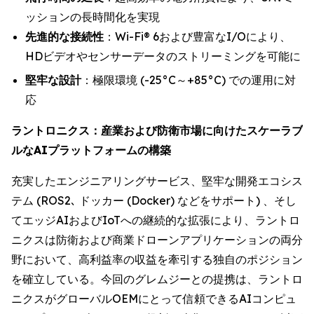
ッションの長時間化を実現
先進的な接続性
：Wi-Fi® 6および豊富なI/Oにより、
HDビデオやセンサーデータのストリーミングを可能に
堅牢な設計
：極限環境 (-25°C～+85°C) での運用に対
応
ラントロニクス：産業および防衛市場に向けたスケーラブ
ルなAIプラットフォームの構築
充実したエンジニアリングサービス、堅牢な開発エコシス
テム (ROS2､ ドッカー (Docker) などをサポート) 、そし
てエッジAIおよびIoTへの継続的な拡張により、ラントロ
ニクスは防衛および商業ドローンアプリケーションの両分
野において、高利益率の収益を牽引する独自のポジション
を確立している。今回のグレムジーとの提携は、ラントロ
ニクスがグローバルOEMにとって信頼できるAIコンピュ