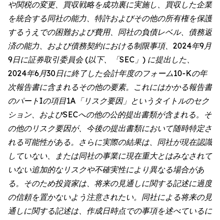
や関税の変更、買収戦略を成功裏に実施し、買収した企業
を統合する同社の能力、特許およびその他の所有権を保護
するうえでの困難および費用、同社の負債レベル、債務返
済の能力、および債務契約における制限事項、2024年9月
9日に証券取引委員会 (以下、「SEC」) に提出した、
2024年6月30日に終了した会計年度のフォーム10-Kの年
次報告書に含まれるその他の要素。これにはかかる報告書
のパートIの項目1A「リスク要因」というタイトルのセク
ション、およびSECへの他の公的提出書類が含まれる。そ
の他のリスク要因が、今後の提出書類において随時特定さ
れる可能性がある。さらに実際の結果は、同社が現在認識
していない、または同社の事業に現在重大とはみなされて
いない追加的なリスクや不確実性により異なる場合があ
る。そのため投資家は、将来の見通しに関する記述に過度
の信頼を置かないよう注意されたい。同社による将来の見
通しに関する記述は、作成日時点での事項を述べているに