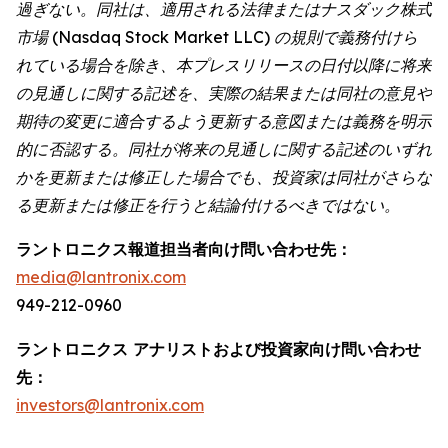
過ぎない。同社は、適用される法律またはナスダック株式
市場 (Nasdaq Stock Market LLC) の規則で義務付けら
れている場合を除き、本プレスリリースの日付以降に将来
の見通しに関する記述を、実際の結果または同社の意見や
期待の変更に適合するよう更新する意図または義務を明示
的に否認する。同社が将来の見通しに関する記述のいずれ
かを更新または修正した場合でも、投資家は同社がさらな
る更新または修正を行うと結論付けるべきではない。
ラントロニクス報道担当者向け問い合わせ先：
media@lantronix.com
949-212-0960
ラントロニクス アナリストおよび投資家向け問い合わせ
先：
investors@lantronix.com