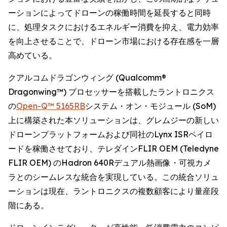
ーションによってドローンの稼働時間を延長すると同時
に、処理タスクにおけるエネルギー消費を抑え、電力効率
を向上させることで、ドローン市場における存在感を一層
高めている。
クアルコムドラゴンウィング (Qualcomm®
Dragonwing™) プロセッサーを搭載したラントロニクス
の
Open-Q™ 5165RB
システム・オン・モジュール (SoM)
上に構築された本ソリューションは、グレムジーの新しい
ドローンプラットフォームおよび同社のLynx ISRペイロ
ードを稼働させており、テレダインFLIR OEM (Teledyne
FLIR OEM) のHadron 640Rデュアル熱画像・可視カメ
ラとのシームレスな統合を実現している。この統合ソリュ
ーションは現在、ラントロニクスの複数顧客により量産段
階にある。