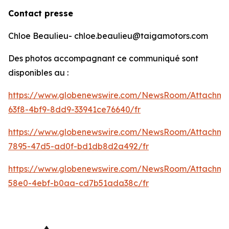
Contact presse
Chloe Beaulieu- chloe.beaulieu@taigamotors.com
Des photos accompagnant ce communiqué sont
disponibles au :
https://www.globenewswire.com/NewsRoom/Attachm
63f8-4bf9-8dd9-33941ce76640/fr
https://www.globenewswire.com/NewsRoom/Attachme
7895-47d5-ad0f-bd1db8d2a492/fr
https://www.globenewswire.com/NewsRoom/Attachme
58e0-4ebf-b0aa-cd7b51ada38c/fr